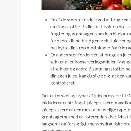
En af de største fordele ved at bruge en j
næringsstoffer til din kost. Når du press
frugter og grøntsager, som kan hjælpe 
forbedre dit helbred generelt. Juice er o
beskytte din krop mod skader fra frie rad
En anden stor fordel ved at bruge en juice
sukker eller konserveringsmidler. Mange
af sukker og andre tilsætningsstoffer, so
din egen juice, kan du sikre dig, at den 
kontrolleret.
Der er forskellige typer af juicepressere ti
inkluderer centrifugal-juicepressere, mastika
juicepressere er den mest almindelige type, 
grøntsagerne med en roterende skive. Mastik
langsomt og forsigtigt, mens hydrauliske press
ingredienserne.