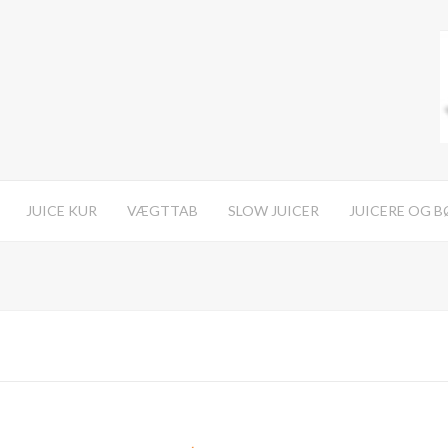
JUICE KUR
VÆGTTAB
SLOW JUICER
JUICERE OG 