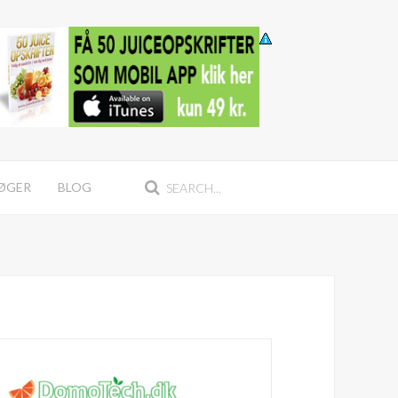
BØGER
BLOG