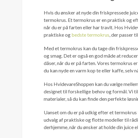
Hvis du ønsker at nyde din friskpressede juic
termokrus. Et termokrus er en praktisk og eff
når du er på farten eller har travlt. Hos Hvid
praktiske og
bedste termokrus
, der passer ti
Med et termokrus kan du tage din friskpressed
og smag. Det er også en god måde at reducere
dåser, når du er på farten. Vores termokrus e
du kan nyde en varm kop te eller kaffe, selv når
Hos HvidevareShoppen kan du vælge mellem f
designet til forskellige behov og formål. Vi t
materialer, så du kan finde den perfekte løsnin
Uanset om du er på udkig efter et termokrus til
udvalg af praktiske og flotte modeller til rå
derhjemme, når du ønsker at holde din juice el