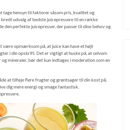
at tage hensyn til faktorer såsom pris, kvalitet og
 bredt udvalg af bedste juicepressere til en række
nde den perfekte juicepresser, der passer til dine behov og
 at være opmærksom på, at juice kan have et højt
er i din opskrift. Det er vigtigt at huske på, at selvom
er og mineraler, bør det kun indtages i moderation som en
 du gerne leve et sundere liv med jui
lmeld dig til vores nyhedsbrev med sunde nyheder og tips o
de at tilføje flere frugter og grøntsager til din kost på.
ive dig mere energi og smage fantastisk.
epressere.