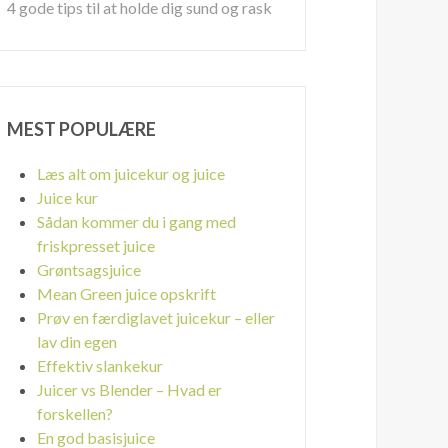
4 gode tips til at holde dig sund og rask
MEST POPULÆRE
Læs alt om juicekur og juice
Juice kur
Sådan kommer du i gang med
friskpresset juice
Grøntsagsjuice
Mean Green juice opskrift
Prøv en færdiglavet juicekur – eller
lav din egen
Effektiv slankekur
Juicer vs Blender – Hvad er
forskellen?
En god basisjuice