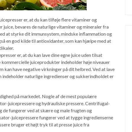
uicepresser er, at du kan tilføje flere vitaminer og
er juice, bevares de naturlige vitaminer og mineraler fra
med at styrke dit immunsystem, mindske inflammation og
gså en god kilde til antioxidanter, som kan hjælpe med at
ikaler.
presser er, at du kan lave dine egne juice uden tilsat
 kommercielle juiceprodukter indeholder høje niveauer
m kan have negative virkninger på dit helbred. Ved at lave
kun indeholder naturlige ingredienser og sukkerindholdet er
l rådighed på markedet. Nogle af de mest populære
tor-juicepressere og hydrauliske pressere. Centrifugal-
og de fungerer ved at skære og male frugten og
ator-juicepressere fungerer ved at tygge ingredienserne
ere bruger et højt tryk til at presse juice fra