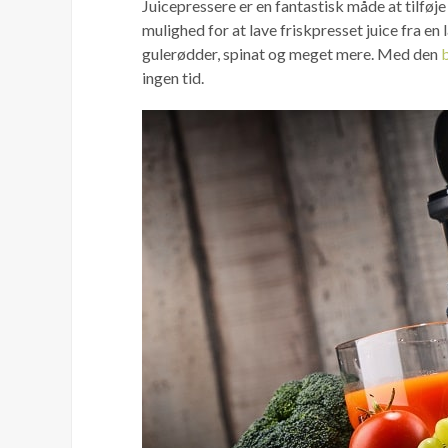
Juicepressere er en fantastisk måde at tilføje 
mulighed for at lave friskpresset juice fra en
gulerødder, spinat og meget mere. Med den
ingen tid.