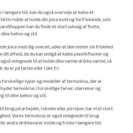
e i længere tid, kan du også overveje at købe et
ektiv måde at holde din juice kold og forfriskende, selv
evareShoppen kan du finde et stort udvalg af flotte,
l dine behov og stil.
e juice med dig overalt, uden at den mister sin friskhed
 dit affald, da du kan undgå at købe plastikflasker og
r også velegnede til at holde dine varme drikke varme, så
 du er på farten eller i det fri.
orskellige typer og modeller af termokrus, der er
ilbyder termokrus i forskellige farver, størrelser og
g til dine behov og stil.
 brug på arbejdet, i skolen eller på rejser, har vi et stort
dighed. Vores termokrus er også velegnede til brug
ler andre drikkevarer kolde og friske i længere tid.