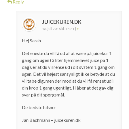
Reply
JUICEKUREN.DK
16. juli 2016 kl. 18:21
|
#
Hej Sarah
Det eneste du vil få ud af at være på juicekur 1
gang om ugen (3 liter hjemmelavet juice på 1
dag), er at du vil rense ud i dit system 1 gang om
ugen. Det vil højest sansynligt ikke betyde at du
vil tabe dig, men derimod at du vil få renset ud i
din krop 1 gang ugentligt. Håber at det gav dig
svar på dit spørgsmål.
De bedste hilsner
Jan Bachmann – juicekuren.dk