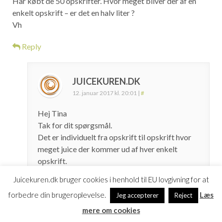
Har købt de 50 opskrifter. Hvor meget bliver der af en
enkelt opskrift – er det en halv liter ?
Vh
Reply
JUICEKUREN.DK
12. januar 2017 kl. 20:01
|
#
Hej Tina
Tak for dit spørgsmål.
Det er individuelt fra opskrift til opskrift hvor
meget juice der kommer ud af hver enkelt
opskrift.
Juicekuren.dk bruger cookies i henhold til EU lovgivning for at
Grunden til at jeg har lavet opskrifterne på
denne måde er, at man kan smage de forskellige
forbedre din brugeroplevelse.
Læs
Jeg accepterer
Reject
opskrifter først, og så gange op med det antal
mere om cookies
ingredienser der giver den portion som den