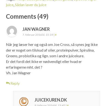
juice
,
Sådan laver du juice
Comments (49)
JAN WAGNER
7. februar 2016 kl. 15:19
|
#
Når jeg læser her og også om Joe Cross, så synes jeg ikke
der er noget om tilskud af olier, proteinpulver, Spirulina,
Greens, probiotika og lign. som i andre juicekure.
Er det fordi det ikke er nødvendigt eller hvad er
erfaringerne mht. det ?
Vh. Jan Wagner
Reply
JUICEKUREN.DK
9. februar 2016 kl. 13:42
|
#