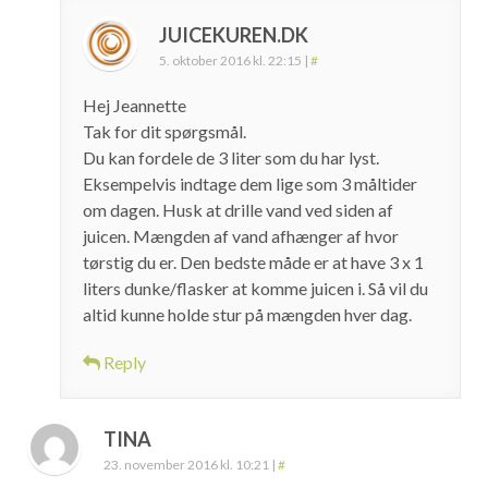
JUICEKUREN.DK
5. oktober 2016 kl. 22:15
|
#
Hej Jeannette
Tak for dit spørgsmål.
Du kan fordele de 3 liter som du har lyst.
Eksempelvis indtage dem lige som 3 måltider
om dagen. Husk at drille vand ved siden af
juicen. Mængden af vand afhænger af hvor
tørstig du er. Den bedste måde er at have 3 x 1
liters dunke/flasker at komme juicen i. Så vil du
altid kunne holde stur på mængden hver dag.
Reply
TINA
23. november 2016 kl. 10:21
|
#