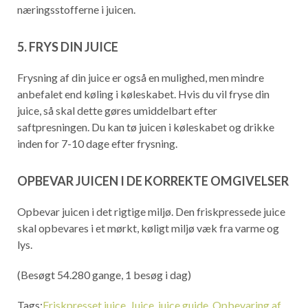
næringsstofferne i juicen.
5. FRYS DIN JUICE
Frysning af din juice er også en mulighed, men mindre
anbefalet end køling i køleskabet. Hvis du vil fryse din
juice, så skal dette gøres umiddelbart efter
saftpresningen. Du kan tø juicen i køleskabet og drikke
inden for 7-10 dage efter frysning.
OPBEVAR JUICEN I DE KORREKTE OMGIVELSER
Opbevar juicen i det rigtige miljø. Den friskpressede juice
skal opbevares i et mørkt, køligt miljø væk fra varme og
lys.
(Besøgt 54.280 gange, 1 besøg i dag)
Tags:
Friskpresset juice
,
Juice
,
juice guide
,
Opbevaring af