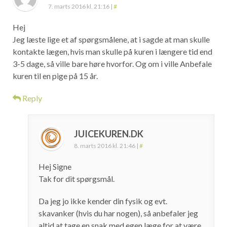
7. marts 2016 kl. 21:16
|
#
Hej
Jeg læste lige et af spørgsmålene, at i sagde at man skulle
kontakte lægen, hvis man skulle på kuren i længere tid end
3-5 dage, så ville bare høre hvorfor. Og om i ville Anbefale
kuren til en pige på 15 år.
Reply
JUICEKUREN.DK
8. marts 2016 kl. 21:46
|
#
Hej Signe
Tak for dit spørgsmål.
Da jeg jo ikke kender din fysik og evt.
skavanker (hvis du har nogen), så anbefaler jeg
altid at tage en snak med egen læge for at være