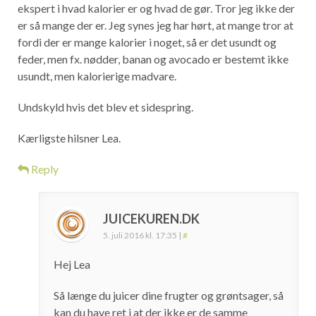
ekspert i hvad kalorier er og hvad de gør. Tror jeg ikke der
er så mange der er. Jeg synes jeg har hørt, at mange tror at
fordi der er mange kalorier i noget, så er det usundt og
feder, men fx. nødder, banan og avocado er bestemt ikke
usundt, men kalorierige madvare.
Undskyld hvis det blev et sidespring.
Kærligste hilsner Lea.
Reply
JUICEKUREN.DK
5. juli 2016 kl. 17:35
|
#
Hej Lea
Så længe du juicer dine frugter og grøntsager, så
kan du have ret i at der ikke er de samme