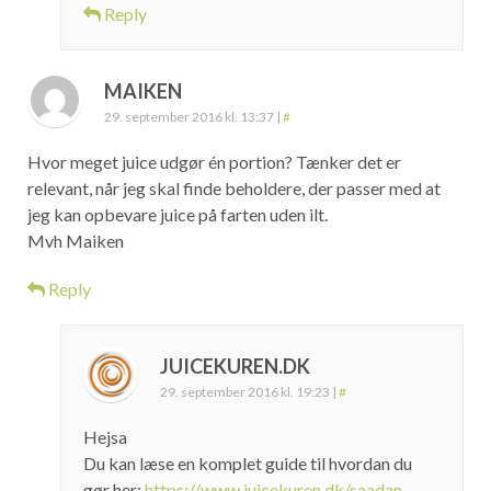
Reply
MAIKEN
29. september 2016 kl. 13:37
|
#
Hvor meget juice udgør én portion? Tænker det er
relevant, når jeg skal finde beholdere, der passer med at
jeg kan opbevare juice på farten uden ilt.
Mvh Maiken
Reply
JUICEKUREN.DK
29. september 2016 kl. 19:23
|
#
Hejsa
Du kan læse en komplet guide til hvordan du
gør her:
https://www.juicekuren.dk/saadan-