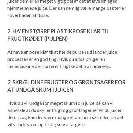
juicer dem er en meget vigtig del af det at lave sin egen
hjemmelavede juice. Der kan nemlig være mange bakterier
i overfladen af disse.
2. HA’ EN STØRRE PLASTIKPOSE KLAR TIL
FRUGTKØDET (PULPEN)
At have en pose klar til at hælde pulpen ud i under juice
processen er en god ting. Hvis du altså bruger en
juicemaskine der sorterer frugtkødet fra undervejs.
3. SKRÆL DINE FRUGTER OG GRØNTSAGER FOR
AT UNDGÅ SKUM I JUICEN
Hvis du vil undgå for meget skum i din juice, så kan vi
anbefale at du skyller frugt og grøntsagerne før du juicer
dem. Dog kan der være mange vitaminer i skrællen, så det
vil vi lade være op til dig selv at afgøre.