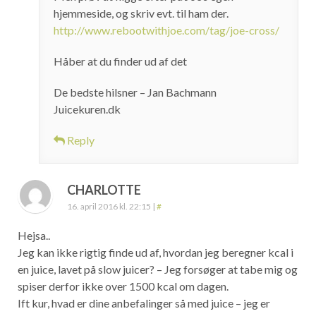
hjemmeside, og skriv evt. til ham der.
http://www.rebootwithjoe.com/tag/joe-cross/
Håber at du finder ud af det
De bedste hilsner – Jan Bachmann
Juicekuren.dk
Reply
CHARLOTTE
16. april 2016 kl. 22:15
|
#
Hejsa..
Jeg kan ikke rigtig finde ud af, hvordan jeg beregner kcal i
en juice, lavet på slow juicer? – Jeg forsøger at tabe mig og
spiser derfor ikke over 1500 kcal om dagen.
Ift kur, hvad er dine anbefalinger så med juice – jeg er