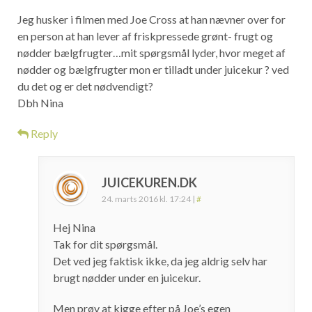
Jeg husker i filmen med Joe Cross at han nævner over for
en person at han lever af friskpressede grønt- frugt og
nødder bælgfrugter…mit spørgsmål lyder, hvor meget af
nødder og bælgfrugter mon er tilladt under juicekur ? ved
du det og er det nødvendigt?
Dbh Nina
Reply
JUICEKUREN.DK
24. marts 2016 kl. 17:24
|
#
Hej Nina
Tak for dit spørgsmål.
Det ved jeg faktisk ikke, da jeg aldrig selv har
brugt nødder under en juicekur.
Men prøv at kigge efter på Joe’s egen