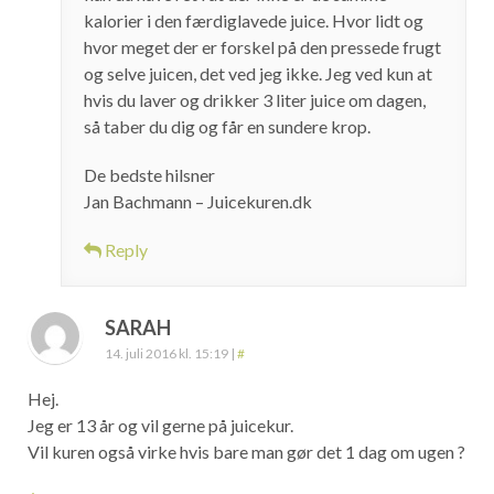
kalorier i den færdiglavede juice. Hvor lidt og
hvor meget der er forskel på den pressede frugt
og selve juicen, det ved jeg ikke. Jeg ved kun at
hvis du laver og drikker 3 liter juice om dagen,
så taber du dig og får en sundere krop.
De bedste hilsner
Jan Bachmann – Juicekuren.dk
Reply
SARAH
14. juli 2016 kl. 15:19
|
#
Hej.
Jeg er 13 år og vil gerne på juicekur.
Vil kuren også virke hvis bare man gør det 1 dag om ugen ?