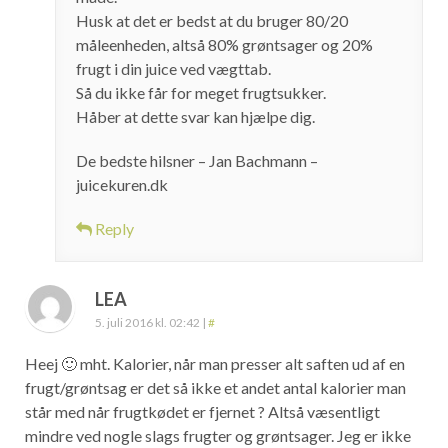
Husk at det er bedst at du bruger 80/20
måleenheden, altså 80% grøntsager og 20%
frugt i din juice ved vægttab.
Så du ikke får for meget frugtsukker.
Håber at dette svar kan hjælpe dig.
De bedste hilsner – Jan Bachmann –
juicekuren.dk
Reply
LEA
5. juli 2016 kl. 02:42
|
#
Heej 🙂 mht. Kalorier, når man presser alt saften ud af en
frugt/grøntsag er det så ikke et andet antal kalorier man
står med når frugtkødet er fjernet ? Altså væsentligt
mindre ved nogle slags frugter og grøntsager. Jeg er ikke