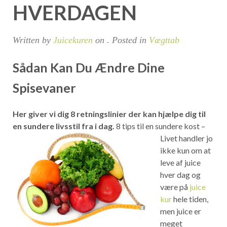
HVERDAGEN
Written by
Juicekuren
on
. Posted in
Vægttab
Sådan Kan Du Ændre Dine
Spisevaner
Her giver vi dig 8 retningslinier der kan hjælpe dig til
en sundere livsstil fra i dag.
8 tips til en sundere kost –
Livet handler jo
ikke kun om at
leve af juice
hver dag og
være på
juice
kur
hele tiden,
men juice er
meget