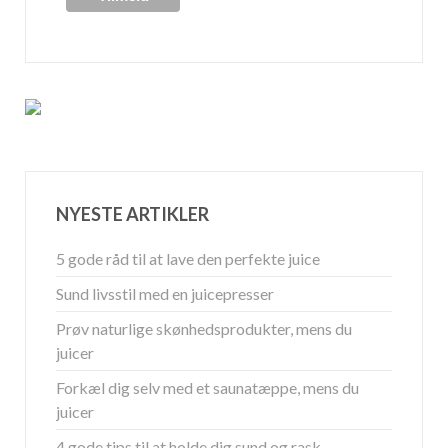
NYESTE ARTIKLER
5 gode råd til at lave den perfekte juice
Sund livsstil med en juicepresser
Prøv naturlige skønhedsprodukter, mens du
juicer
Forkæl dig selv med et saunatæppe, mens du
juicer
4 gode tips til at holde dig sund og rask