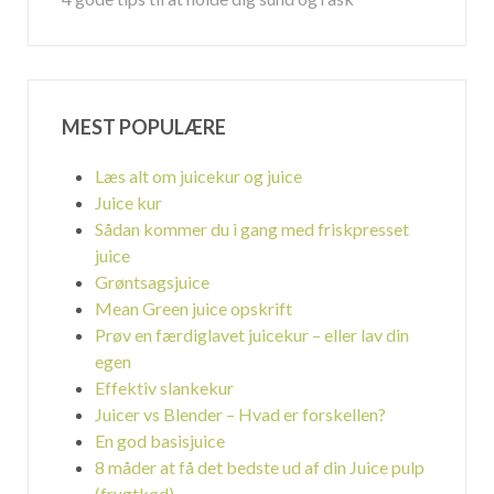
MEST POPULÆRE
Læs alt om juicekur og juice
Juice kur
Sådan kommer du i gang med friskpresset
juice
Grøntsagsjuice
Mean Green juice opskrift
Prøv en færdiglavet juicekur – eller lav din
egen
Effektiv slankekur
Juicer vs Blender – Hvad er forskellen?
En god basisjuice
8 måder at få det bedste ud af din Juice pulp
(frugtkød)