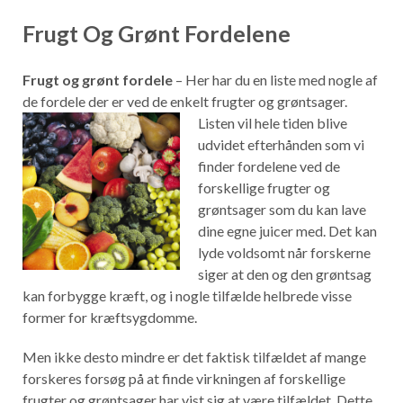
Frugt Og Grønt Fordelene
Frugt og grønt fordele
– Her har du en liste med nogle af
de fordele der er ved de enkelt frugter og grøntsager.
Listen vil hele tiden blive
udvidet efterhånden som vi
finder fordelene ved de
forskellige frugter og
grøntsager som du kan lave
dine egne juicer med. Det kan
lyde voldsomt når forskerne
siger at den og den grøntsag
kan forbygge kræft, og i nogle tilfælde helbrede visse
former for kræftsygdomme.
Men ikke desto mindre er det faktisk tilfældet af mange
forskeres forsøg på at finde virkningen af forskellige
frugter og grøntsager har vist sig at være tilfældet. Dette