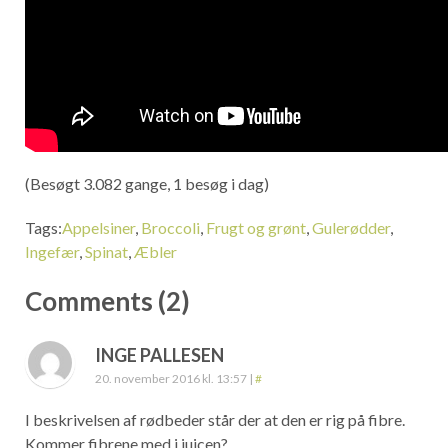
(Besøgt 3.082 gange, 1 besøg i dag)
Tags:
Appelsiner
,
Broccoli
,
Frugt og grønt
,
Gulerødder
,
Ingefær
,
Spinat
,
Æbler
Comments (2)
INGE PALLESEN
20. november 2016 kl. 13:57
|
#
I beskrivelsen af rødbeder står der at den er rig på fibre.
Kommer fibrene med i juicen?