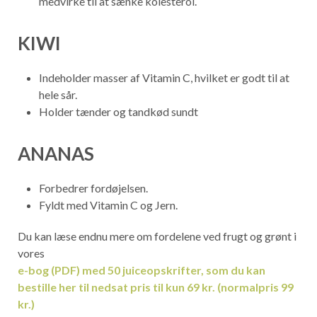
medvirke til at sænke kolesterol.
KIWI
Indeholder masser af Vitamin C, hvilket er godt til at
hele sår.
Holder tænder og tandkød sundt
ANANAS
Forbedrer fordøjelsen.
Fyldt med Vitamin C og Jern.
Du kan læse endnu mere om fordelene ved frugt og grønt i
vores
e-bog (PDF) med 50 juiceopskrifter, som du kan
bestille her til nedsat pris til kun 69 kr. (normalpris 99
kr.)