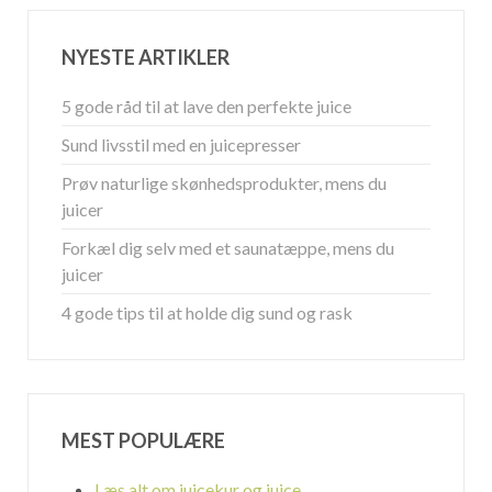
NYESTE ARTIKLER
5 gode råd til at lave den perfekte juice
Sund livsstil med en juicepresser
Prøv naturlige skønhedsprodukter, mens du
juicer
Forkæl dig selv med et saunatæppe, mens du
juicer
4 gode tips til at holde dig sund og rask
MEST POPULÆRE
Læs alt om juicekur og juice